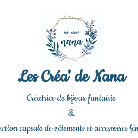
Les Créa' de Nana
Créatrice de bijoux fantaisie
&
ection capsule de vêtements et accessoires fé