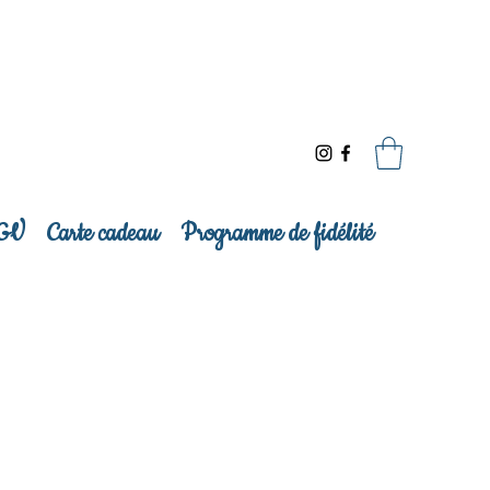
GV
Carte cadeau
Programme de fidélité