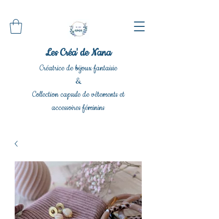
Les Créa' de Nana
Créatrice de bijoux fantaisie
&
Collection capsule de vêtements et
accessoires féminins