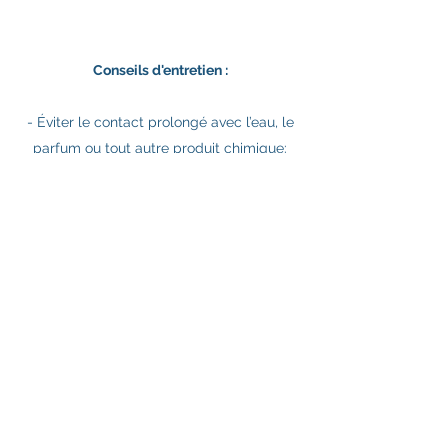
Conseils d'entretien :
- Éviter le contact prolongé avec l’eau, le
parfum ou tout autre produit chimique:
pensez à retirer votre bijou avant de vous
laver, de vous baigner, de passer une
lotion ou crème, de faire du sport, faire le
ménage.
- Nettoyer votre bijou à l’aide d’un chiffon
doux et sec pour le débarrasser des
résidus de parfums, lotion et reste de
sueur qui peuvent accélérer son
oxydation. Éviter d’utiliser des nettoyants
qui peuvent endommager le bijou.
- Conserver le bijou à l’abri de l’humidité